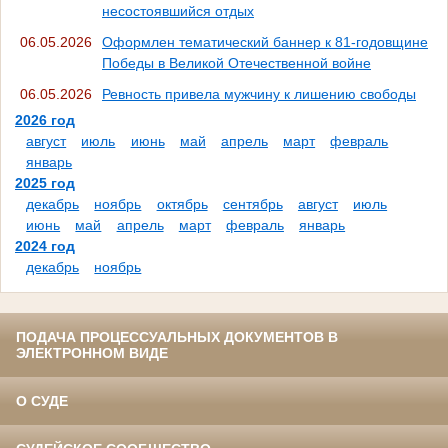
несостоявшийся отдых
06.05.2026
Оформлен тематический баннер к 81-годовщине
Победы в Великой Отечественной войне
06.05.2026
Ревность привела мужчину к лишению свободы
2026 год
август
июль
июнь
май
апрель
март
февраль
январь
2025 год
декабрь
ноябрь
октябрь
сентябрь
август
июль
июнь
май
апрель
март
февраль
январь
2024 год
декабрь
ноябрь
ПОДАЧА ПРОЦЕССУАЛЬНЫХ ДОКУМЕНТОВ В
ЭЛЕКТРОННОМ ВИДЕ
О СУДЕ