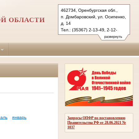
462734, Оренбургская обл.,
п. Домбаровский, ул. Осипенко,
ОЙ ОБЛАСТИ
д. 14
Тел.: (35367) 2-13-49, 2-12-
38 (ф.)
развернуть
dombarovsky.orb@sudrf.ru
показать на карте
аль
январь
Запросы ОПФР по постановлению
Правительства РФ от 28.06.2021 №
1037