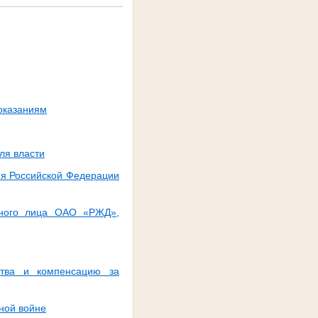
оказаниям
ля власти
ия Российской Федерации
тного лица ОАО «РЖД»,
ства и компенсацию за
ной войне