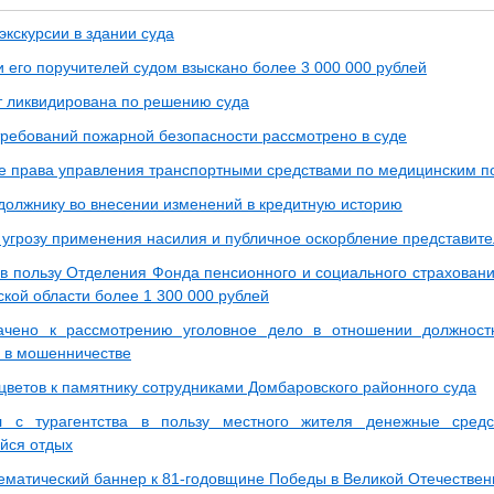
экскурсии в здании суда
и его поручителей судом взыскано более 3 000 000 рублей
т ликвидирована по решению суда
ребований пожарной безопасности рассмотрено в суде
 права управления транспортными средствами по медицинским п
 должнику во внесении изменений в кредитную историю
 угрозу применения насилия и публичное оскорбление представите
 в пользу Отделения Фонда пенсионного и социального страхован
ской области более 1 300 000 рублей
ачено к рассмотрению уголовное дело в отношении должнос
 в мошенничестве
цветов к памятнику сотрудниками Домбаровского районного суда
л с турагентства в пользу местного жителя денежные сред
йся отдых
матический баннер к 81-годовщине Победы в Великой Отечествен