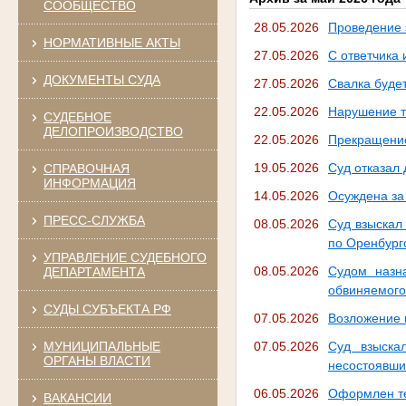
СООБЩЕСТВО
28.05.2026
Проведение 
НОРМАТИВНЫЕ АКТЫ
27.05.2026
С ответчика 
ДОКУМЕНТЫ СУДА
27.05.2026
Свалка буде
22.05.2026
Нарушение т
СУДЕБНОЕ
ДЕЛОПРОИЗВОДСТВО
22.05.2026
Прекращение
19.05.2026
Суд отказал
СПРАВОЧНАЯ
ИНФОРМАЦИЯ
14.05.2026
Осуждена за
ПРЕСС-СЛУЖБА
08.05.2026
Суд взыскал
по Оренбург
УПРАВЛЕНИЕ СУДЕБНОГО
08.05.2026
Судом назн
ДЕПАРТАМЕНТА
обвиняемого
СУДЫ СУБЪЕКТА РФ
07.05.2026
Возложение 
МУНИЦИПАЛЬНЫЕ
07.05.2026
Суд взыска
ОРГАНЫ ВЛАСТИ
несостоявши
06.05.2026
Оформлен те
ВАКАНСИИ