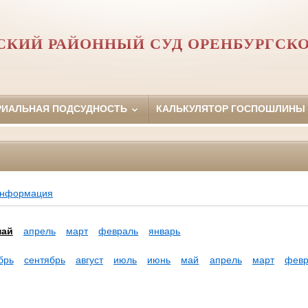
КИЙ РАЙОННЫЙ СУД ОРЕНБУРГСК
РИАЛЬНАЯ ПОДСУДНОСТЬ
КАЛЬКУЛЯТОР ГОСПОШЛИНЫ
информация
май
апрель
март
февраль
январь
брь
сентябрь
август
июль
июнь
май
апрель
март
февр