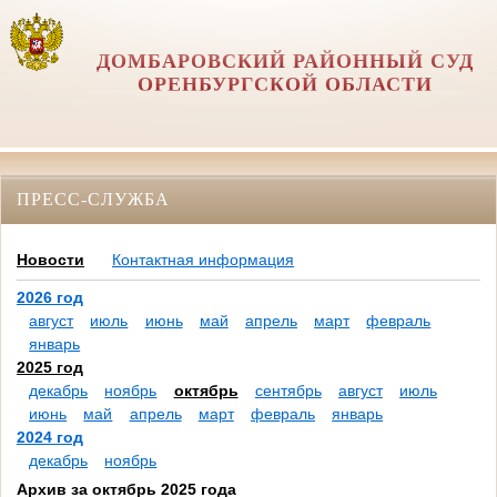
ДОМБАРОВСКИЙ РАЙОННЫЙ СУД
ОРЕНБУРГСКОЙ ОБЛАСТИ
ПРЕСС-СЛУЖБА
Новости
Контактная информация
2026 год
август
июль
июнь
май
апрель
март
февраль
январь
2025 год
декабрь
ноябрь
октябрь
сентябрь
август
июль
июнь
май
апрель
март
февраль
январь
2024 год
декабрь
ноябрь
Архив за октябрь 2025 года