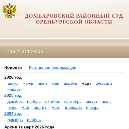
ДОМБАРОВСКИЙ РАЙОННЫЙ СУД
ОРЕНБУРГСКОЙ ОБЛАСТИ
ПРЕСС-СЛУЖБА
Новости
Контактная информация
2026 год
август
июль
июнь
май
апрель
март
февраль
январь
2025 год
декабрь
ноябрь
октябрь
сентябрь
август
июль
июнь
май
апрель
март
февраль
январь
2024 год
декабрь
ноябрь
Архив за март 2026 года